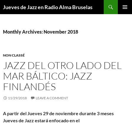
Skip
Search
Jueves de Jazz en Radio Alma Bruselas
to
PRIMAR
content
MENU
Monthly Archives: November 2018
NON CLASSÉ
JAZZ DEL OTRO LADO DEL
MAR BÁLTICO: JAZZ
FINLANDÉS
11/29/2018
LEAVE A COMMENT
A partir del Jueves 29 de noviembre durante 3 meses
Jueves de Jazz estará enfocado en el