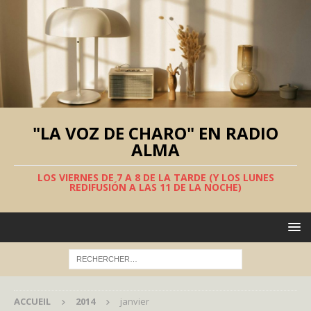
"LA VOZ DE CHARO" EN RADIO
ALMA
LOS VIERNES DE 7 A 8 DE LA TARDE (Y LOS LUNES
REDIFUSIÓN A LAS 11 DE LA NOCHE)
ACCUEIL
2014
janvier