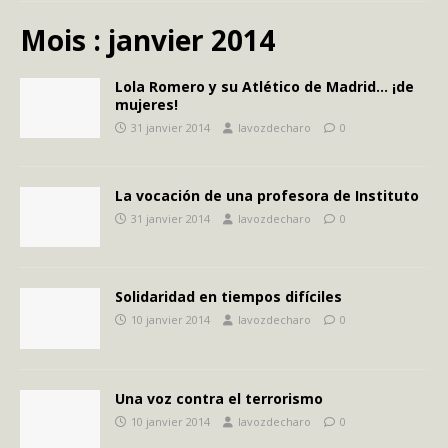
Mois :
janvier 2014
Lola Romero y su Atlético de Madrid… ¡de
mujeres!
31 janvier 2014
lavozdecharo
0
La vocación de una profesora de Instituto
31 janvier 2014
lavozdecharo
0
Solidaridad en tiempos difíciles
10 janvier 2014
lavozdecharo
0
Una voz contra el terrorismo
10 janvier 2014
lavozdecharo
0