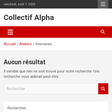
Aller
vendredi, août 7, 2026
au
contenu
Collectif Alpha
Accueil
Ateliers
Interviews
Aucun résultat
Il semble que rien ne soit trouvé pour votre recherche. Une
recherche vous aiderait peut-être.
R
e
c
h
e
Rechercher