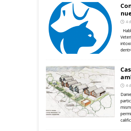
Con
nue
4 
Habla
Veter
intox
dent
Cas
am
4 
Danie
parti
mismo
permi
calif