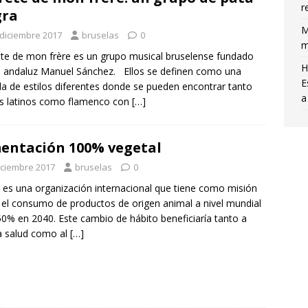
r
gra
M
 diciembre 2017
bruselas
0
m
te de mon frère es un grupo musical bruselense fundado
H
l andaluz Manuel Sánchez. Ellos se definen como una
E
a de estilos diferentes donde se pueden encontrar tanto
a
s latinos como flamenco con
[…]
entación 100% vegetal
iciembre 2017
bruselas
0
 es una organización internacional que tiene como misión
r el consumo de productos de origen animal a nivel mundial
50% en 2040. Este cambio de hábito beneficiaría tanto a
a salud como al
[…]