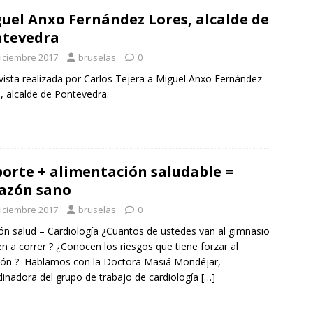
uel Anxo Fernández Lores, alcalde de
ntevedra
diciembre 2017
bruselas
0
vista realizada por Carlos Tejera a Miguel Anxo Fernández
, alcalde de Pontevedra.
orte + alimentación saludable =
azón sano
diciembre 2017
bruselas
0
ón salud – Cardiología ¿Cuantos de ustedes van al gimnasio
en a correr ? ¿Conocen los riesgos que tiene forzar al
ón ? Hablamos con la Doctora Masiá Mondéjar,
inadora del grupo de trabajo de cardiología
[…]