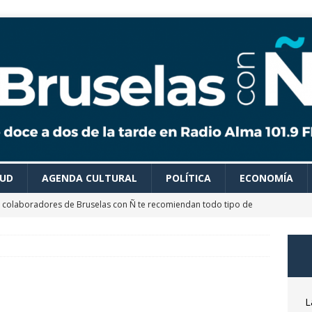
LUD
AGENDA CULTURAL
POLÍTICA
ECONOMÍA
 colaboradores de Bruselas con Ñ te recomiendan todo tipo de
es para disfrutar de un verano ideal
AGENDA CULTURAL
astrónomo Óscar Martín nos desvela las claves del próximo
osto
CIENCIA Y SALUD
ocemos el Museo del Transporte Urbano de Bruselas con Adrián
L