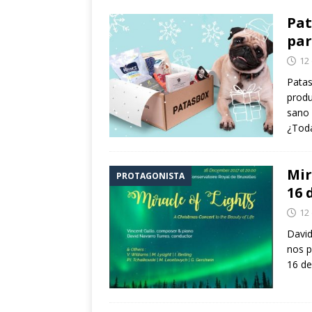
Pat
par
12
Patas
produ
sano 
¿Toda
Mir
PROTAGONISTA
16 
12
David
nos p
16 de