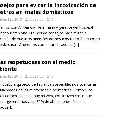
sejos para evitar la intoxicación de
stros animales domésticos
diciembre 2017
bruselas
0
mos con Amaia Cía, veterinaria y gerente del Hospital
inario Pamplona. Ella nos da consejos para evitar la
icación de nuestros animales domésticos tanto fuera como
ro de casa. Queremos comentar el caso de
[…]
as respetuosas con el medio
biente
diciembre 2017
bruselas
0
l Corbí, arquitecto de Iniciativa Sostenible, nos cuenta las
cularidades de las microcasas bioclimáticas. Como ellos
s comentan en su página web, construyen casas que
ten generar hasta un 80% de ahorro energético. La
icación
[…]