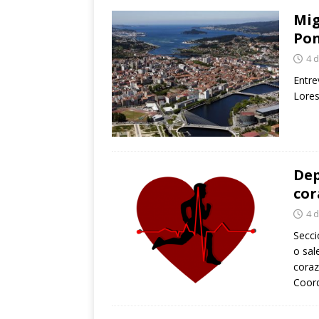
Mig
Po
4 
Entre
Lores
Dep
cor
4 
Secci
o sal
coraz
Coord