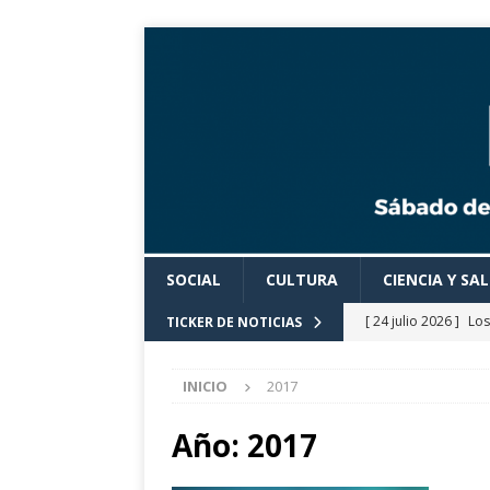
SOCIAL
CULTURA
CIENCIA Y SA
[ 24 julio 2026 ]
Los
TICKER DE NOTICIAS
actividades cultural
INICIO
2017
[ 24 julio 2026 ]
El 
eclipse solar de ag
Año:
2017
[ 24 julio 2026 ]
Con