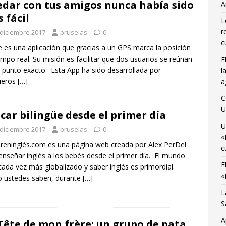
dar con tus amigos nunca había sido
A
A
 fácil
L
último viaje de temporada de «Bruselas con Ñ» para disfrutar de
r
 diciembre 2017
bruselas
0
no
AGENDA CULTURAL
c
es una aplicación que gracias a un GPS marca la posición
empo real. Su misión es facilitar que dos usuarios se reúnan
E
 Monnaie ocupada por 10 jóvenes trabajadores y estudiantes
 punto exacto. Esta App ha sido desarrollada por
l
ieros
[…]
a
cartelera de estrenos de verano con Ana Martínez en «La Sala de
C
U
car bilingüe desde el primer día
U
 diciembre 2017
bruselas
0
«
reninglés.com es una página web creada por Alex PerDel
c
enseñar inglés a los bebés desde el primer día. El mundo
E
cada vez más globalizado y saber inglés es primordial.
«
 ustedes saben, durante
[…]
L
S
A
Tête de mon frère: un grupo de pata