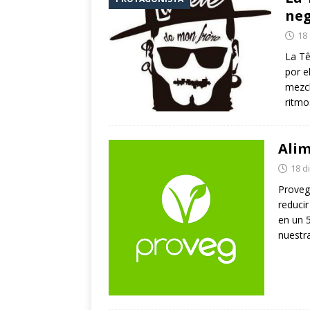
ne
18
La Tê
por e
mezcl
ritmo
Alim
18 d
Proveg
reduci
en un 
nuestr