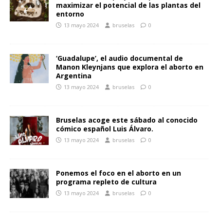
maximizar el potencial de las plantas del
entorno
13 mayo 2024
bruselas
0
‘Guadalupe’, el audio documental de
Manon Kleynjans que explora el aborto en
Argentina
13 mayo 2024
bruselas
0
Bruselas acoge este sábado al conocido
cómico español Luis Álvaro.
13 mayo 2024
bruselas
0
Ponemos el foco en el aborto en un
programa repleto de cultura
13 mayo 2024
bruselas
0