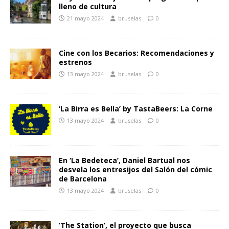
lleno de cultura
21 mayo 2024
bruselas
0
Cine con los Becarios: Recomendaciones y
estrenos
13 mayo 2024
bruselas
0
‘La Birra es Bella’ by TastaBeers: La Corne
13 mayo 2024
bruselas
0
En ‘La Bedeteca’, Daniel Bartual nos
desvela los entresijos del Salón del cómic
de Barcelona
13 mayo 2024
bruselas
0
‘The Station’, el proyecto que busca