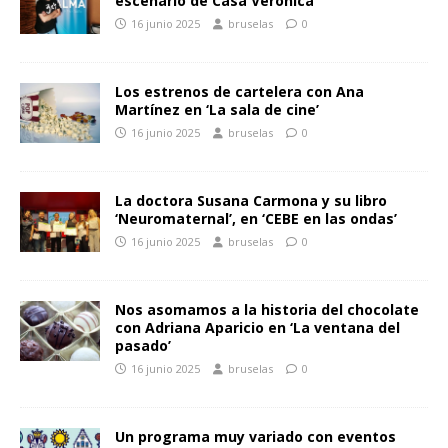
escenario de Casa Verónica
16 junio 2025
bruselas
0
Los estrenos de cartelera con Ana
Martínez en ‘La sala de cine’
16 junio 2025
bruselas
0
La doctora Susana Carmona y su libro
‘Neuromaternal’, en ‘CEBE en las ondas’
16 junio 2025
bruselas
0
Nos asomamos a la historia del chocolate
con Adriana Aparicio en ‘La ventana del
pasado’
16 junio 2025
bruselas
0
Un programa muy variado con eventos