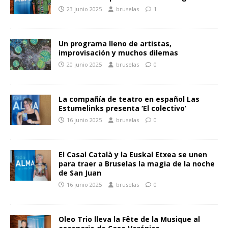
23 junio 2025
bruselas
1
Un programa lleno de artistas,
improvisación y muchos dilemas
20 junio 2025
bruselas
0
La compañía de teatro en español Las
Estumelinks presenta ‘El colectivo’
16 junio 2025
bruselas
0
El Casal Català y la Euskal Etxea se unen
para traer a Bruselas la magia de la noche
de San Juan
16 junio 2025
bruselas
0
Oleo Trio lleva la Fête de la Musique al