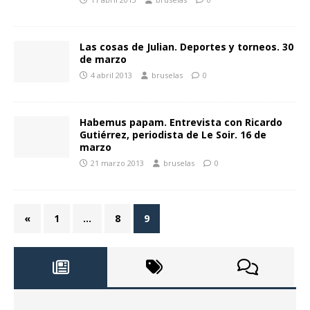
Las cosas de Julian. Deportes y torneos. 30
de marzo
4 abril 2013
bruselas
0
Habemus papam. Entrevista con Ricardo
Gutiérrez, periodista de Le Soir. 16 de
marzo
21 marzo 2013
bruselas
0
«
1
…
8
9