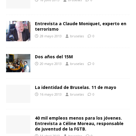
Entrevista a Claude Moniquet, experto en
terrorismo
28 mayo 2013
bruselas
0
Dos años del 15M
20 mayo 2013
bruselas
0
La identidad de Bruselas. 11 de mayo
16 mayo 2013
bruselas
0
40 mil empleos menos para los jóvenes.
Entrevista a Céline Moreau, responsable
de juventud de la FGTB.
11 abril 2013
bruselas
0