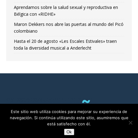
Aprendamos sobre la salud sexual y reproductiva en
Bélgica con «RIDHE»
Maron Dekkers nos abre las puertas al mundo del Picó
colombiano
Hasta el 20 de agosto «Les Escales Estivales» traen
toda la diversidad musical a Anderlecht
Este sitio web utiliza cookies para mejorar su experiencia de
navegación. Si continúa utilizando este sitio, asumiremos que
está satisfecho con él.
Ok
RADIO ALMA©2011-2025 | Bruselas con Ñ por ALMA asbl