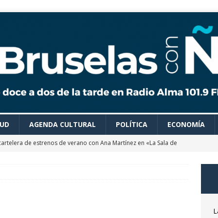
LUD
AGENDA CULTURAL
POLÍTICA
ECONOMÍA
cartelera de estrenos de verano con Ana Martínez en «La Sala de
 colaboradores de Bruselas con Ñ te recomiendan todo tipo de
es para disfrutar de un verano ideal
AGENDA CULTURAL
astrónomo Óscar Martín nos desvela las claves del próximo
L