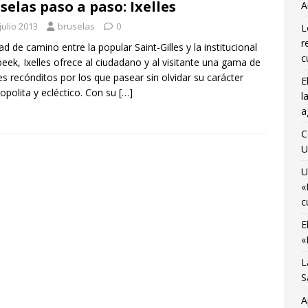
selas paso a paso: Ixelles
A
osto
CIENCIA Y SALUD
julio 2013
bruselas
0
L
ocemos el Museo del Transporte Urbano de Bruselas con Adrián
r
ad de camino entre la popular Saint-Gilles y la institucional
A
c
beek, Ixelles ofrece al ciudadano y al visitante una gama de
es recónditos por los que pasear sin olvidar su carácter
E
último viaje de temporada de «Bruselas con Ñ» para disfrutar de
polita y ecléctico. Con su
[…]
l
no
AGENDA CULTURAL
a
 Monnaie ocupada por 10 jóvenes trabajadores y estudiantes
C
U
U
«
c
E
«
L
S
A