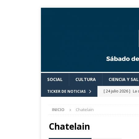
SOCIAL
CULTURA
CIENCIA Y SA
[ 24 julio 2026 ]
La 
TICKER DE NOTICIAS
Cine».
CULTURA
INICIO
Chatelain
[ 24 julio 2026 ]
Los
actividades cultural
Chatelain
[ 24 julio 2026 ]
El 