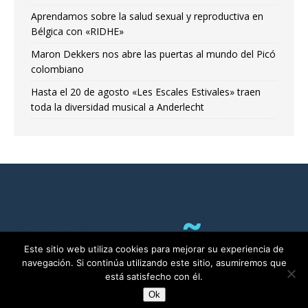
Aprendamos sobre la salud sexual y reproductiva en
Bélgica con «RIDHE»
Maron Dekkers nos abre las puertas al mundo del Picó
colombiano
Hasta el 20 de agosto «Les Escales Estivales» traen
toda la diversidad musical a Anderlecht
Este sitio web utiliza cookies para mejorar su experiencia de
navegación. Si continúa utilizando este sitio, asumiremos que
está satisfecho con él.
Ok
RADIO ALMA©2011-2025 | Bruselas con Ñ por ALMA asbl