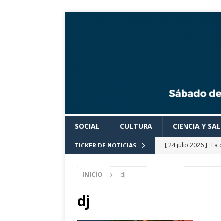
SOCIAL
CULTURA
CIENCIA Y SA
[ 24 julio 2026 ]
La 
TICKER DE NOTICIAS
Cine».
CULTURA
INICIO
dj
[ 24 julio 2026 ]
Los
actividades cultural
dj
[ 24 julio 2026 ]
El 