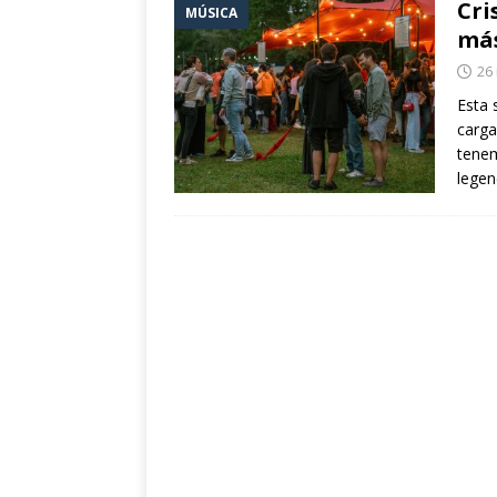
Cri
MÚSICA
eclipse solar de ag
más
[ 24 julio 2026 ]
Con
26
Fuentes
CULTUR
Esta 
carga
[ 24 julio 2026 ]
Un 
tenem
la cultura y el vera
legen
[ 10 abril 2021 ]
La
POLÍTICA