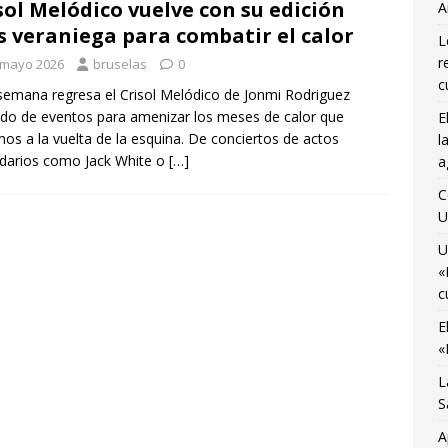
sol Melódico vuelve con su edición
A
osto
CIENCIA Y SALUD
 veraniega para combatir el calor
L
ocemos el Museo del Transporte Urbano de Bruselas con Adrián
r
 mayo 2026
bruselas
0
A
c
semana regresa el Crisol Melódico de Jonmi Rodriguez
do de eventos para amenizar los meses de calor que
E
último viaje de temporada de «Bruselas con Ñ» para disfrutar de
os a la vuelta de la esquina. De conciertos de actos
l
no
AGENDA CULTURAL
darios como Jack White o
[…]
a
 Monnaie ocupada por 10 jóvenes trabajadores y estudiantes
C
U
U
«
c
E
«
L
S
A