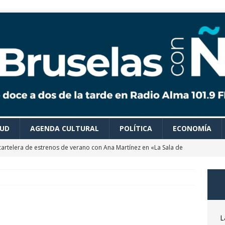
LUD
AGENDA CULTURAL
POLÍTICA
ECONOMÍA
cartelera de estrenos de verano con Ana Martínez en «La Sala de
 colaboradores de Bruselas con Ñ te recomiendan todo tipo de
es para disfrutar de un verano ideal
AGENDA CULTURAL
astrónomo Óscar Martín nos desvela las claves del próximo
L