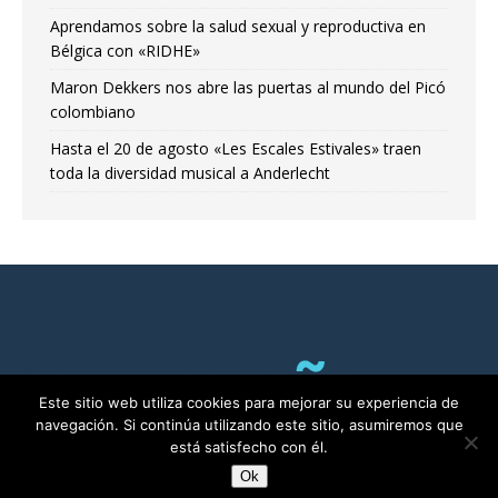
Aprendamos sobre la salud sexual y reproductiva en
Bélgica con «RIDHE»
Maron Dekkers nos abre las puertas al mundo del Picó
colombiano
Hasta el 20 de agosto «Les Escales Estivales» traen
toda la diversidad musical a Anderlecht
Este sitio web utiliza cookies para mejorar su experiencia de
navegación. Si continúa utilizando este sitio, asumiremos que
está satisfecho con él.
Ok
RADIO ALMA©2011-2025 | Bruselas con Ñ por ALMA asbl