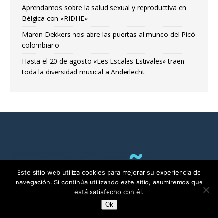
Aprendamos sobre la salud sexual y reproductiva en
Bélgica con «RIDHE»
Maron Dekkers nos abre las puertas al mundo del Picó
colombiano
Hasta el 20 de agosto «Les Escales Estivales» traen
toda la diversidad musical a Anderlecht
Este sitio web utiliza cookies para mejorar su experiencia de
navegación. Si continúa utilizando este sitio, asumiremos que
está satisfecho con él.
Ok
RADIO ALMA©2011-2025 | Bruselas con Ñ por ALMA asbl