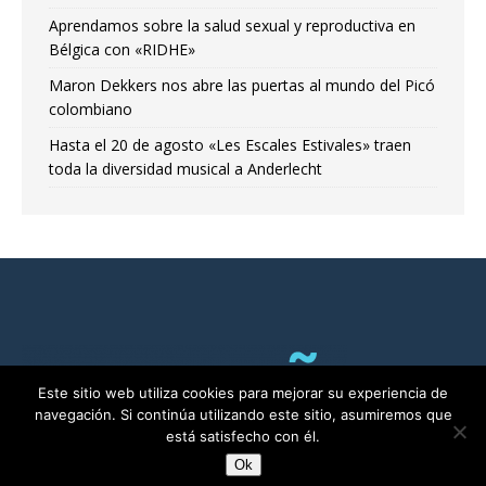
Aprendamos sobre la salud sexual y reproductiva en
Bélgica con «RIDHE»
Maron Dekkers nos abre las puertas al mundo del Picó
colombiano
Hasta el 20 de agosto «Les Escales Estivales» traen
toda la diversidad musical a Anderlecht
Este sitio web utiliza cookies para mejorar su experiencia de
navegación. Si continúa utilizando este sitio, asumiremos que
está satisfecho con él.
Ok
RADIO ALMA©2011-2025 | Bruselas con Ñ por ALMA asbl