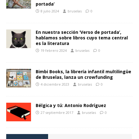
portada’
8 julio 2024
bruselas
0
En nuestra sección ‘Verso de portada’,
hablamos sobre libros cuyo tema central
es la literatura
19 febrero 2024
bruselas
0
Bimbi Books, la librería infantil multilingüe
de Bruselas, lanza un crowfunding
4 diciembre 2023
bruselas
0
Bélgica y tú: Antonio Rodríguez
27 septiembre 2017
bruselas
0