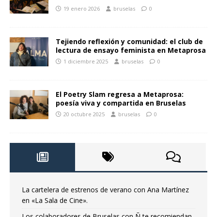
19 enero 2026
bruselas
0
Tejiendo reflexión y comunidad: el club de
lectura de ensayo feminista en Metaprosa
1 diciembre 2025
bruselas
0
El Poetry Slam regresa a Metaprosa:
poesía viva y compartida en Bruselas
20 octubre 2025
bruselas
0
La cartelera de estrenos de verano con Ana Martínez
en «La Sala de Cine».
Los colaboradores de Bruselas con Ñ te recomiendan