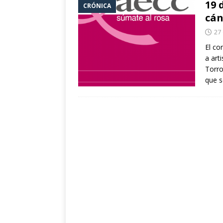
19 
CRÓNICA
eclipse solar de ag
cá
[ 24 julio 2026 ]
Con
27
Fuentes
CULTUR
El co
a art
[ 24 julio 2026 ]
Un 
Torro
la cultura y el vera
que 
[ 10 abril 2021 ]
La
POLÍTICA