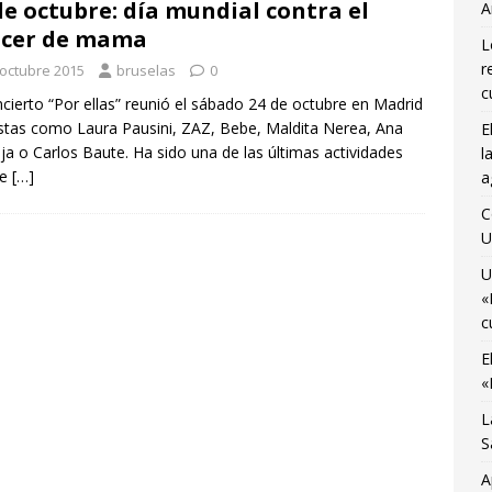
de octubre: día mundial contra el
A
osto
CIENCIA Y SALUD
ncer de mama
L
ocemos el Museo del Transporte Urbano de Bruselas con Adrián
r
 octubre 2015
bruselas
0
A
c
ncierto “Por ellas” reunió el sábado 24 de octubre en Madrid
istas como Laura Pausini, ZAZ, Bebe, Maldita Nerea, Ana
E
último viaje de temporada de «Bruselas con Ñ» para disfrutar de
ja o Carlos Baute. Ha sido una de las últimas actividades
l
no
AGENDA CULTURAL
se
[…]
a
 Monnaie ocupada por 10 jóvenes trabajadores y estudiantes
C
U
U
«
c
E
«
L
S
A