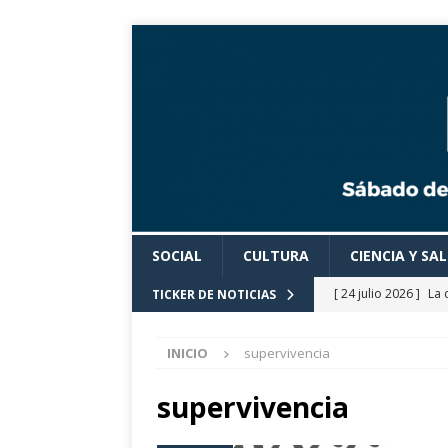
SOCIAL
CULTURA
CIENCIA Y SA
[ 24 julio 2026 ]
La 
TICKER DE NOTICIAS
Cine».
CULTURA
INICIO
supervivencia
[ 24 julio 2026 ]
Los
actividades cultural
supervivencia
[ 24 julio 2026 ]
El 