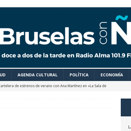
LUD
AGENDA CULTURAL
POLÍTICA
ECONOMÍA
cartelera de estrenos de verano con Ana Martínez en «La Sala de
 colaboradores de Bruselas con Ñ te recomiendan todo tipo de
es para disfrutar de un verano ideal
AGENDA CULTURAL
astrónomo Óscar Martín nos desvela las claves del próximo
L