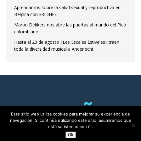
Aprendamos sobre la salud sexual y reproductiva en
Bélgica con «RIDHE»
Maron Dekkers nos abre las puertas al mundo del Picó
colombiano
Hasta el 20 de agosto «Les Escales Estivales» traen
toda la diversidad musical a Anderlecht
Este sitio web utiliza cookies para mejorar su experiencia de
navegación. Si continúa utilizando este sitio, asumiremos que
está satisfecho con él.
Ok
RADIO ALMA©2011-2025 | Bruselas con Ñ por ALMA asbl