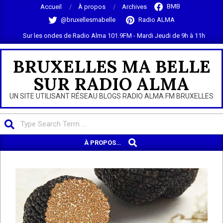
Skip
BMB
Accueil
À propos
Archives
to
@bruxellesmabelle
Radio ALMA
content
Sur les ondes de Radio Alma 101.9FM - Mardi Jeudi de 9h à 11h
BRUXELLES MA BELLE
SUR RADIO ALMA
UN SITE UTILISANT RÉSEAU BLOGS RADIO ALMA FM BRUXELLES
Search
SEARCH
Primary
À PROPOS…
Navigation
Menu