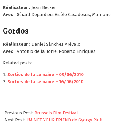
Réalisateur :
Jean Becker
Avec :
Gérard Depardieu, Gisèle Casadesus, Maurane
Gordos
Réalisateur :
Daniel Sánchez Arévalo
Avec :
Antonio de la Torre, Roberto Enríquez
Related posts:
Sorties de la semaine – 09/06/2010
Sorties de la semaine – 16/06/2010
2010-
06-
Previous Post:
Brussels Film Festival
22
Next Post:
I'M NOT YOUR FRIEND de György Pálfi