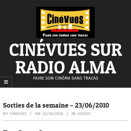
Skip
to
content
CINÉVUES SUR
RADIO ALMA
FAIRE SON CINÉMA SANS TRACAS
Secondary
Navigation
Sorties de la semaine – 23/06/2010
Menu
BY:
CINEVUES
ON:
22/06/2010
IN:
VIDÉOS