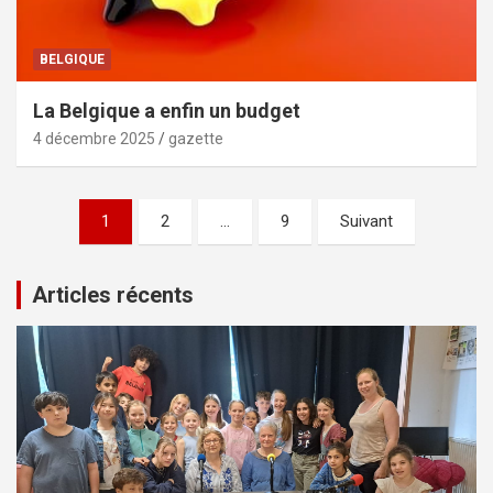
BELGIQUE
La Belgique a enfin un budget
4 décembre 2025
gazette
Pagination
1
2
…
9
Suivant
des
publications
Articles récents