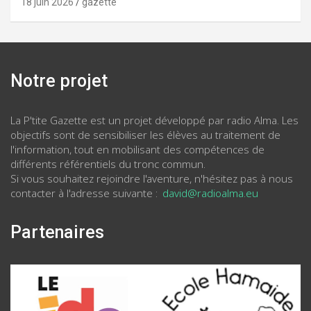
18 juin 2026
gazette
Notre projet
La P'tite Gazette est un projet développé par radio Alma. Les
objectifs sont de sensibiliser les élèves au traitement de
l'information, tout en mobilisant des compétences de
différents référentiels du tronc commun.
Si vous souhaitez rejoindre l'aventure, n'hésitez pas à nous
contacter à l'adresse suivante :
david@radioalma.eu
Partenaires