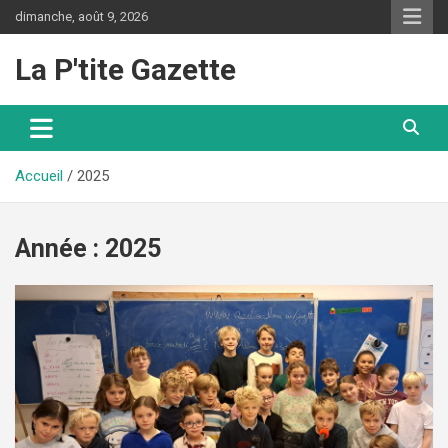
Aller
dimanche, août 9, 2026
au
contenu
La P'tite Gazette
Accueil
2025
Année :
2025