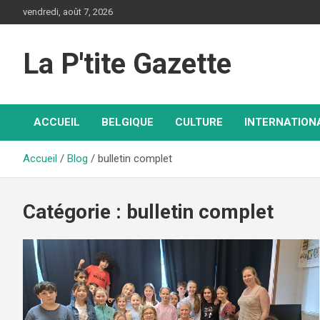
Aller
vendredi, août 7, 2026
au
contenu
La P'tite Gazette
ACCUEIL
BELGIQUE
CULTURE
INTERNATION
Accueil
Blog
bulletin complet
Catégorie :
bulletin complet