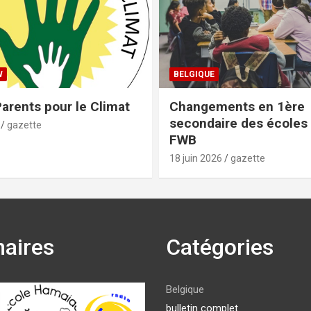
W
BELGIQUE
arents pour le Climat
Changements en 1ère
secondaire des écoles 
gazette
FWB
18 juin 2026
gazette
naires
Catégories
Belgique
bulletin complet