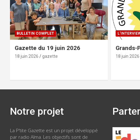
BULLETIN COMPLET
L'INTERVIE
Gazette du 19 juin 2026
Grands-P
18 juin 2026
gazette
18 juin 2026
Notre projet
Parte
La P'tite Gazette est un projet développé
par radio Alma. Les objectifs sont de