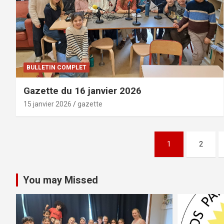
BULLETIN COMPLET
Gazette du 16 janvier 2026
15 janvier 2026
gazette
Pagination
1
2
des
publications
You may Missed