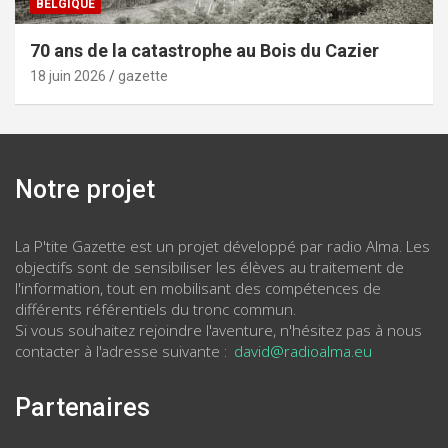
BELGIQUE
70 ans de la catastrophe au Bois du Cazier
18 juin 2026
gazette
Notre projet
La P'tite Gazette est un projet développé par radio Alma. Les
objectifs sont de sensibiliser les élèves au traitement de
l'information, tout en mobilisant des compétences de
différents référentiels du tronc commun.
Si vous souhaitez rejoindre l'aventure, n'hésitez pas à nous
contacter à l'adresse suivante :
david@radioalma.eu
Partenaires