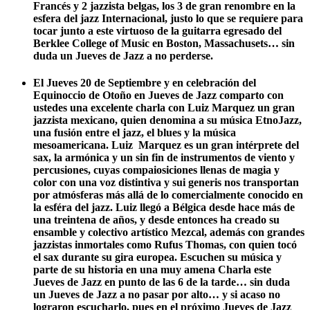
Francés y 2 jazzista belgas, los 3 de gran renombre en la
esfera del jazz Internacional, justo lo que se requiere para
tocar junto a este virtuoso de la guitarra egresado del
Berklee College of Music en Boston, Massachusets… sin
duda un Jueves de Jazz a no perderse.
El Jueves 20 de Septiembre y en celebración del
Equinoccio de Otoño
en Jueves de Jazz comparto con
ustedes una excelente charla con Luiz Marquez un gran
jazzista mexicano, quien denomina a su música EtnoJazz,
una fusión entre el jazz, el blues y la música
mesoamericana. Luiz Marquez es un gran intérprete del
sax, la armónica y un sin fin de instrumentos de viento y
percusiones, cuyas compaiosiciones llenas de magia y
color con una voz distintiva y sui generis nos transportan
por atmósferas más allá de lo comercialmente conocido en
la esféra del jazz. Luiz llegó a Bélgica desde hace más de
una treintena de años, y desde entonces ha creado su
ensamble y colectivo artístico Mezcal, además con grandes
jazzistas inmortales como Rufus Thomas, con quien tocó
el sax durante su gira europea. Escuchen su música y
parte de su historia en una muy amena Charla este
Jueves de Jazz en punto de las 6 de la tarde… sin duda
un Jueves de Jazz a no pasar por alto… y si acaso no
lograron escucharlo, pues en el próximo Jueves de Jazz