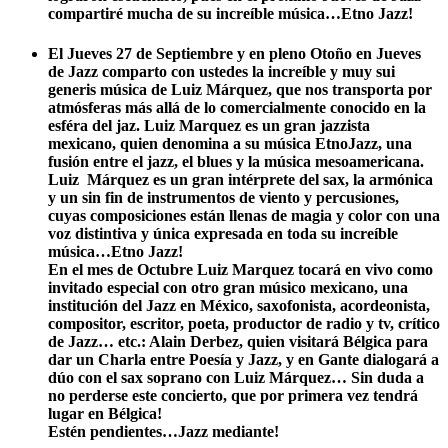
compartiré mucha de su increíble música…Etno Jazz!
El Jueves 27 de Septiembre y en pleno Otoño
en Jueves
de Jazz comparto con ustedes la increíble y muy sui
generis música de Luiz Márquez, que nos transporta por
atmósferas más allá de lo comercialmente conocido en la
esféra del jaz. Luiz Marquez es un gran jazzista
mexicano, quien denomina a su música EtnoJazz, una
fusión entre el jazz, el blues y la música mesoamericana.
Luiz Márquez es un gran intérprete del sax, la armónica
y un sin fin de instrumentos de viento y percusiones,
cuyas composiciones están llenas de magia y color con una
voz distintiva y única expresada en toda su increíble
música…Etno Jazz!
En el mes de Octubre Luiz Marquez tocará en vivo como
invitado especial con otro gran músico mexicano, una
institución del Jazz en México, saxofonista, acordeonista,
compositor, escritor, poeta, productor de radio y tv, crítico
de Jazz… etc.: Alain Derbez, quien visitará Bélgica para
dar un Charla entre Poesía y Jazz, y en Gante dialogará a
dúo con el sax soprano con Luiz Márquez… Sin duda a
no perderse este concierto, que por primera vez tendrá
lugar en Bélgica!
Estén pendientes…Jazz mediante!