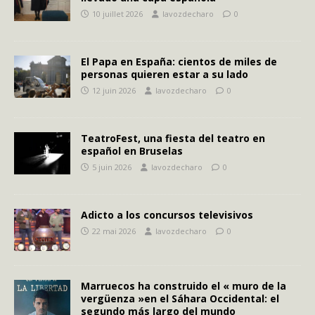
10 juillet 2026
lavozdecharo
0
El Papa en España: cientos de miles de
personas quieren estar a su lado
12 juin 2026
lavozdecharo
0
TeatroFest, una fiesta del teatro en
español en Bruselas
5 juin 2026
lavozdecharo
0
Adicto a los concursos televisivos
22 mai 2026
lavozdecharo
0
Marruecos ha construido el « muro de la
vergüenza »en el Sáhara Occidental: el
segundo más largo del mundo