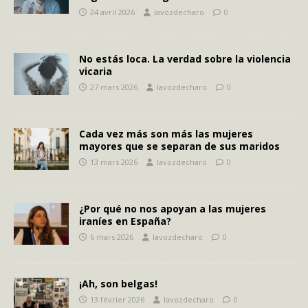
24 avril 2026
lavozdecharo
0
No estás loca. La verdad sobre la violencia
vicaria
27 mars 2026
lavozdecharo
0
Cada vez más son más las mujeres
mayores que se separan de sus maridos
13 mars 2026
lavozdecharo
0
¿Por qué no nos apoyan a las mujeres
iraníes en España?
6 mars 2026
lavozdecharo
0
¡Ah, son belgas!
13 février 2026
lavozdecharo
0