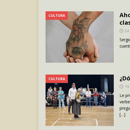
Aho
CULTURA
cla
24
Sergi
cuen
¿Dó
CULTURA
19
Le pr
verbe
pregu
[…]