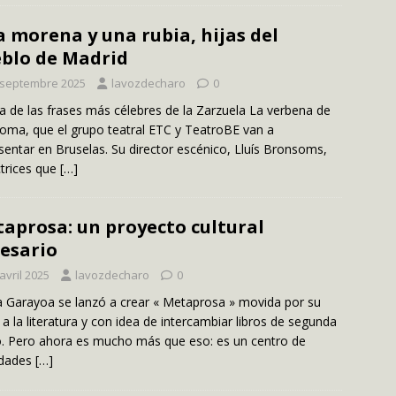
 morena y una rubia, hijas del
blo de Madrid
 septembre 2025
lavozdecharo
0
a de las frases más célebres de la Zarzuela La verbena de
loma, que el grupo teatral ETC y TeatroBE van a
sentar en Bruselas. Su director escénico, Lluís Bronsoms,
ctrices que
[…]
aprosa: un proyecto cultural
esario
avril 2025
lavozdecharo
0
 Garayoa se lanzó a crear « Metaprosa » movida por su
a la literatura y con idea de intercambiar libros de segunda
 Pero ahora es mucho más que eso: es un centro de
idades
[…]