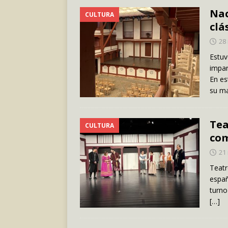
Nac
CULTURA
clá
28
Estuv
impar
En es
su m
Tea
CULTURA
com
21
Teatr
españ
turno
[…]