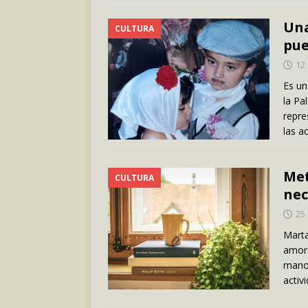
Una
CULTURA
pue
12
Es un
la Pa
repre
las a
Met
CULTURA
nec
25 
Marta
amor 
mano.
activ