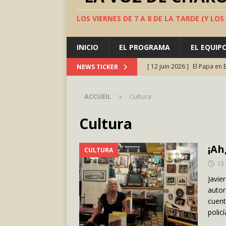
LOS VIERNES DE 7 A 8 DE LA TARDE (Y LO
INICIO
EL PROGRAMA
EL EQUIP
[ 5 juin 2026 ]
TeatroFest, 
NEWS TICKER
[ 22 mai 2026 ]
Adicto a lo
ACCUEIL
Cultura
[ 24 avril 2026 ]
Marruecos 
Occidental: el segundo má
Cultura
[ 10 juillet 2026 ]
Valle Inc
¡Ah
CULTURA
ESPAÑA
13 
[ 12 juin 2026 ]
El Papa en 
Javie
AMOR Y FÉ
autor
cuent
polic