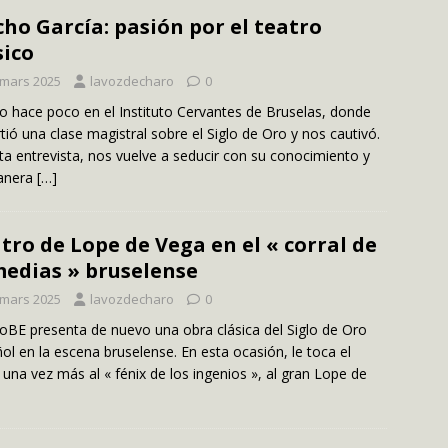
ho García: pasión por el teatro
sico
 mars 2025
lavozdecharo
0
o hace poco en el Instituto Cervantes de Bruselas, donde
tió una clase magistral sobre el Siglo de Oro y nos cautivó.
ta entrevista, nos vuelve a seducir con su conocimiento y
anera
[…]
tro de Lope de Vega en el « corral de
edias » bruselense
 mars 2025
lavozdecharo
0
oBE presenta de nuevo una obra clásica del Siglo de Oro
ol en la escena bruselense. En esta ocasión, le toca el
 una vez más al « fénix de los ingenios », al gran Lope de