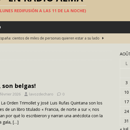
S LUNES REDIFUSIÓN A LAS 11 DE LA NOCHE)
O
una fiesta del teatro en español en Bruselas
TEATRO
s concursos televisivos
SOCIEDAD
AOÛT
ha construido el « muro de la vergüenza »en el Sáhara
L
s largo del mundo
SOCIEDAD
lán, Picasso, Michael Jackson… han llevado una capa española
3
, son belgas!
10
février 2026
lavozdecharo
0
España: cientos de miles de personas quieren estar a su lado
17
r La Orden Trimollet y José Luis Rufas Quintana son los
es de un libro titulado « Francia, de norte a sur »; nos
24
an por qué lo escribieron y narran una anécdota con la
31
ía gala,
[…]
« Juil