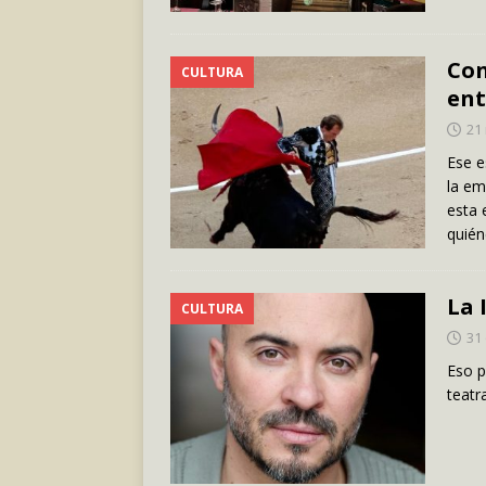
Con
CULTURA
ent
21
Ese e
la em
esta 
quién
La 
CULTURA
31
Eso p
teatr