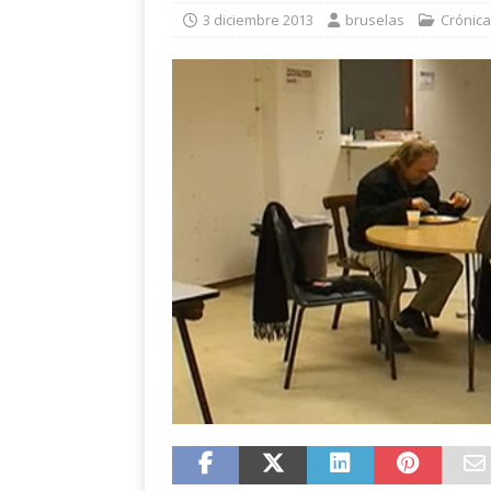
eclipse solar de ag
3 diciembre 2013
bruselas
Crónica
[ 24 julio 2026 ]
Con
Fuentes
CULTUR
[ 24 julio 2026 ]
Un 
la cultura y el vera
[ 10 abril 2021 ]
La
POLÍTICA