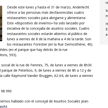
r
Desde este lunes y hasta el 31 de marzo, Anderlecht
M
ofrece a las personas más desfavorecidas cuatro
m
restaurantes sociales para abrigarse y alimentarse.
Este «dispositivo de invierno» ha sido lanzado por
H
iniciativa de la concejalía de asuntos sociales. Cuatro
E
restaurantes sociales estarán abiertos al público de
a
lunes a viernes de 8 de la mañana a 4 de la tarde. Son
los restaurantes Forestier (en la Rue Demosthène, 40);
iles (en el parque que hay detrás de la rue
Mons, 593).
o social de la rue de Fiennes, 75, de lunes a viernes de 8h30
el parque de Peterbos, 9, de lunes a viernes de 8h a 12 y de
 la calle Raymond Vander Bruggen, 62-64, de lunes a viernes
 98 990
hemos hablado con el concejal de Asuntos Sociales Jean-
lecht