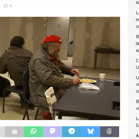
A
osto
CIENCIA Y SALUD
0
L
ocemos el Museo del Transporte Urbano de Bruselas con Adrián
r
A
c
E
último viaje de temporada de «Bruselas con Ñ» para disfrutar de
l
no
AGENDA CULTURAL
a
 Monnaie ocupada por 10 jóvenes trabajadores y estudiantes
C
U
U
«
c
E
«
L
S
A