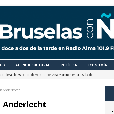
LUD
AGENDA CULTURAL
POLÍTICA
ECONOMÍA
cartelera de estrenos de verano con Ana Martínez en «La Sala de
en Anderlecht
 colaboradores de Bruselas con Ñ te recomiendan todo tipo de
es para disfrutar de un verano ideal
AGENDA CULTURAL
n Anderlecht
astrónomo Óscar Martín nos desvela las claves del próximo
L