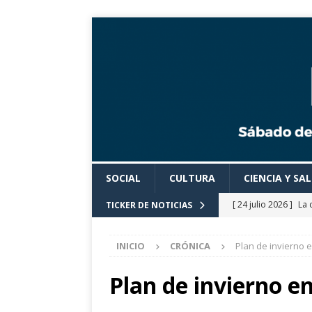
SOCIAL
CULTURA
CIENCIA Y SA
[ 24 julio 2026 ]
La 
TICKER DE NOTICIAS
Cine».
CULTURA
INICIO
CRÓNICA
Plan de invierno 
[ 24 julio 2026 ]
Los
actividades cultural
Plan de invierno e
[ 24 julio 2026 ]
El 