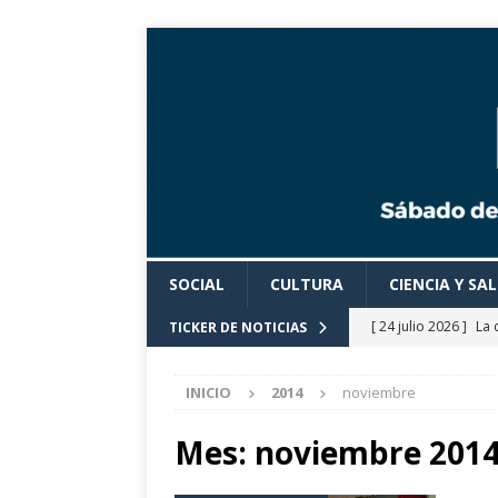
SOCIAL
CULTURA
CIENCIA Y SA
[ 24 julio 2026 ]
La 
TICKER DE NOTICIAS
Cine».
CULTURA
[ 24 julio 2026 ]
Los
INICIO
2014
noviembre
actividades cultural
Mes:
noviembre 201
[ 24 julio 2026 ]
El 