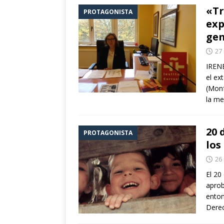
«Tr
PROTAGONISTA
exp
ge
27
IREN
el ex
(Monf
la me
20 
PROTAGONISTA
los
26
El 20
aprob
enton
Derec