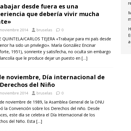
r
abajar desde fuera es una
eriencia que debería vivir mucha
M
m
nte»
H
 noviembre 2014
bruselas
0
E
E QUINTELA/CARLOS TEJERA «Trabajar para mi país desde
a
terior ha sido un privilegio». María González Encinar
orte, 1951), sonriente y satisfecha, no oculta sin embargo
lancolía que le produce dejar un puesto en
[…]
de noviembre, Día internacional de
 Derechos del Niño
 noviembre 2014
bruselas
0
 de noviembre de 1989, la Asamblea General de la ONU
ó la Convención sobre los Derechos del niño. Desde
ces, este día se celebra el Día Internacional de los
hos del Niño. Esta
[…]