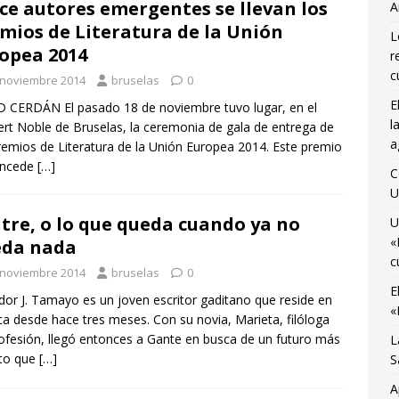
ce autores emergentes se llevan los
osto
CIENCIA Y SALUD
A
mios de Literatura de la Unión
ocemos el Museo del Transporte Urbano de Bruselas con Adrián
L
opea 2014
r
A
c
 noviembre 2014
bruselas
0
último viaje de temporada de «Bruselas con Ñ» para disfrutar de
E
 CERDÁN El pasado 18 de noviembre tuvo lugar, en el
l
no
AGENDA CULTURAL
rt Noble de Bruselas, la ceremonia de gala de entrega de
a
remios de Literatura de la Unión Europea 2014. Este premio
 Monnaie ocupada por 10 jóvenes trabajadores y estudiantes
oncede
[…]
C
U
itre, o lo que queda cuando ya no
U
«
eda nada
c
 noviembre 2014
bruselas
0
E
dor J. Tamayo es un joven escritor gaditano que reside en
«
ca desde hace tres meses. Con su novia, Marieta, filóloga
ofesión, llegó entonces a Gante en busca de un futuro más
L
rto que
[…]
S
A