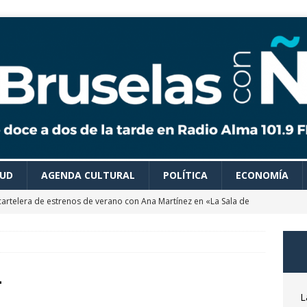
LUD
AGENDA CULTURAL
POLÍTICA
ECONOMÍA
cartelera de estrenos de verano con Ana Martínez en «La Sala de
 colaboradores de Bruselas con Ñ te recomiendan todo tipo de
es para disfrutar de un verano ideal
AGENDA CULTURAL
4
astrónomo Óscar Martín nos desvela las claves del próximo
L