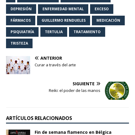
DEPRESIÓN
ENFERMEDAD MENTAL
EXCESO
FÁRMACOS
GUILLERMO RENDUELES
MEDICACIÓN
PSIQUIATRÍA
TERTULIA
TRATAMIENTO
TRISTEZA
ANTERIOR
Curar a través del arte
SIGUIENTE
Reiki: el poder de las manos
ARTÍCULOS RELACIONADOS
Fin de semana flamenco en Bélgica