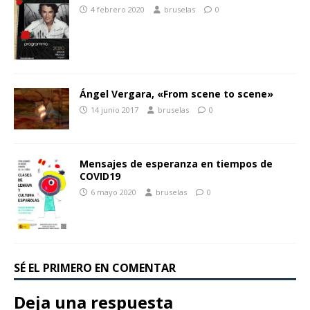
4 febrero 2020
bruselas
0
Ángel Vergara, «From scene to scene»
14 junio 2017
bruselas
0
Mensajes de esperanza en tiempos de
COVID19
6 mayo 2020
bruselas
0
SÉ EL PRIMERO EN COMENTAR
Deja una respuesta