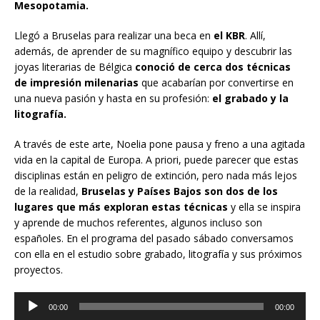
Mesopotamia.
Llegó a Bruselas para realizar una beca en
el KBR
. Allí,
además, de aprender de su magnífico equipo y descubrir las
joyas literarias de Bélgica
conoció de cerca dos técnicas
de impresión milenarias
que acabarían por convertirse en
una nueva pasión y hasta en su profesión:
el grabado y la
litografía.
A través de este arte, Noelia pone pausa y freno a una agitada
vida en la capital de Europa. A priori, puede parecer que estas
disciplinas están en peligro de extinción, pero nada más lejos
de la realidad,
Bruselas y Países Bajos son dos de los
lugares que más exploran estas técnicas
y ella se inspira
y aprende de muchos referentes, algunos incluso son
españoles. En el programa del pasado sábado conversamos
con ella en el estudio sobre grabado, litografía y sus próximos
proyectos.
Reproductor
00:00
00:00
de