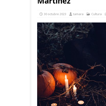
Martínez
eclipse solar de ag
[ 24 julio 2026 ]
Con
30 octubre 2023
tamara
Cultura
Fuentes
CULTUR
[ 24 julio 2026 ]
Un 
la cultura y el vera
[ 10 abril 2021 ]
La
POLÍTICA