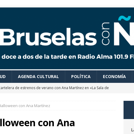
LUD
AGENDA CULTURAL
POLÍTICA
ECONOMÍA
cartelera de estrenos de verano con Ana Martínez en «La Sala de
Halloween con Ana Martínez
 colaboradores de Bruselas con Ñ te recomiendan todo tipo de
es para disfrutar de un verano ideal
AGENDA CULTURAL
alloween con Ana
astrónomo Óscar Martín nos desvela las claves del próximo
L