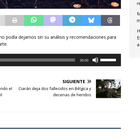
r
M
m
H
o podía dejarnos sin su análisis y recomendaciones para
E
rte.
a
Utiliza
00:00
las
teclas
de
SIGUIENTE
flecha
ando el
Ciarán deja dos fallecidos en Bélgica y
arriba/abajo
el
decenas de heridos
para
aumentar
o
disminuir
el
volumen.