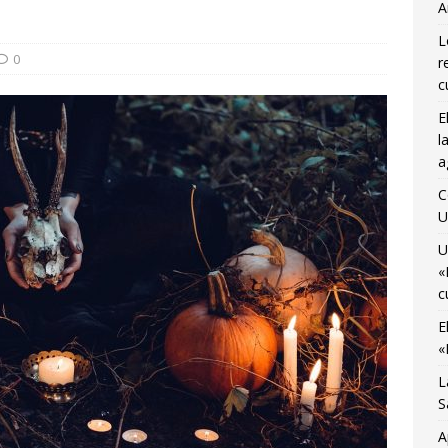
A
osto
CIENCIA Y SALUD
L
ocemos el Museo del Transporte Urbano de Bruselas con Adrián
0
r
A
c
E
último viaje de temporada de «Bruselas con Ñ» para disfrutar de
l
no
AGENDA CULTURAL
a
 Monnaie ocupada por 10 jóvenes trabajadores y estudiantes
C
U
U
«
c
E
«
L
S
A