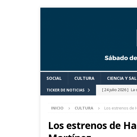
SOCIAL
CULTURA
CIENCIA Y SA
[ 24 julio 2026 ]
La 
TICKER DE NOTICIAS
Cine».
CULTURA
INICIO
CULTURA
Los estrenos de 
[ 24 julio 2026 ]
Los
actividades cultural
Los estrenos de H
[ 24 julio 2026 ]
El 