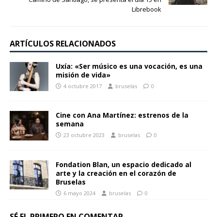
Librebook
ARTÍCULOS RELACIONADOS
Uxía: «Ser músico es una vocación, es una
misión de vida»
4 octubre 2017
bruselas
0
Cine con Ana Martínez: estrenos de la
semana
23 octubre 2023
bruselas
0
Fondation Blan, un espacio dedicado al
arte y la creación en el corazón de
Bruselas
6 mayo 2024
bruselas
0
SÉ EL PRIMERO EN COMENTAR