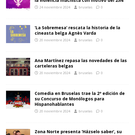
la violencia machista con motivo del 25N
24 noviembre 2024
bruselas
0
‘La Sobremesa’ rescata la historia de la
cineasta belga Agnès Varda
20 noviembre 2024
bruselas
0
Ana Martínez repasa las novedades de las
carteleras belgas
20 noviembre 2024
bruselas
0
Comedia en Bruselas trae la 2ª edición de
su Concurso de Monólogos para
Hispanohablantes
20 noviembre 2024
bruselas
0
Zona Norte presenta ‘Házselo saber’, su