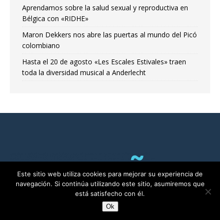
Aprendamos sobre la salud sexual y reproductiva en
Bélgica con «RIDHE»
Maron Dekkers nos abre las puertas al mundo del Picó
colombiano
Hasta el 20 de agosto «Les Escales Estivales» traen
toda la diversidad musical a Anderlecht
Este sitio web utiliza cookies para mejorar su experiencia de
navegación. Si continúa utilizando este sitio, asumiremos que
está satisfecho con él.
Ok
RADIO ALMA©2011-2025 | Bruselas con Ñ por ALMA asbl