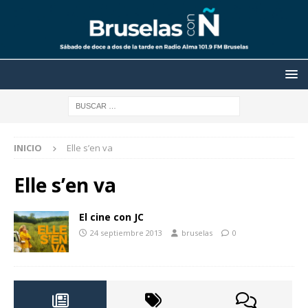
INICIO
Elle s’en va
Elle s’en va
El cine con JC
24 septiembre 2013
bruselas
0