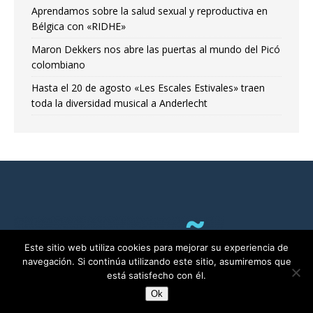
Aprendamos sobre la salud sexual y reproductiva en
Bélgica con «RIDHE»
Maron Dekkers nos abre las puertas al mundo del Picó
colombiano
Hasta el 20 de agosto «Les Escales Estivales» traen
toda la diversidad musical a Anderlecht
Este sitio web utiliza cookies para mejorar su experiencia de
navegación. Si continúa utilizando este sitio, asumiremos que
está satisfecho con él.
Ok
RADIO ALMA©2011-2025 | Bruselas con Ñ por ALMA asbl