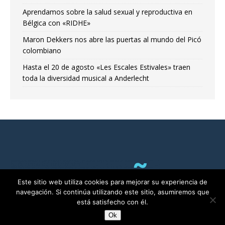
Aprendamos sobre la salud sexual y reproductiva en
Bélgica con «RIDHE»
Maron Dekkers nos abre las puertas al mundo del Picó
colombiano
Hasta el 20 de agosto «Les Escales Estivales» traen
toda la diversidad musical a Anderlecht
Este sitio web utiliza cookies para mejorar su experiencia de
navegación. Si continúa utilizando este sitio, asumiremos que
está satisfecho con él.
Ok
RADIO ALMA©2011-2025 | Bruselas con Ñ por ALMA asbl