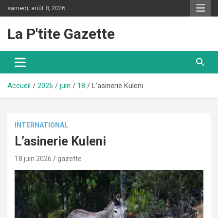
Aller
samedi, août 8, 2026
au
contenu
La P'tite Gazette
Accueil
2026
juin
18
L’asinerie Kuleni
INTERNATIONAL
L’asinerie Kuleni
18 juin 2026
gazette