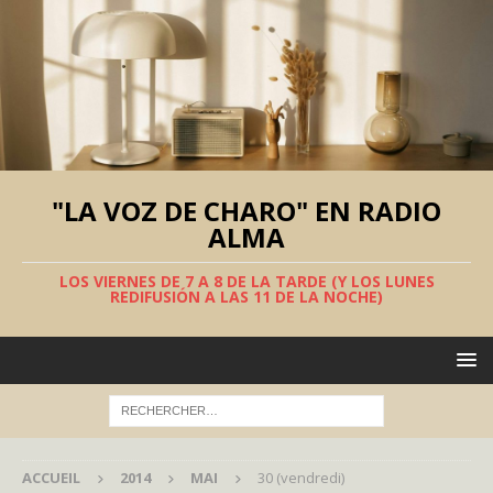
"LA VOZ DE CHARO" EN RADIO
ALMA
LOS VIERNES DE 7 A 8 DE LA TARDE (Y LOS LUNES
REDIFUSIÓN A LAS 11 DE LA NOCHE)
ACCUEIL
2014
MAI
30 (vendredi)