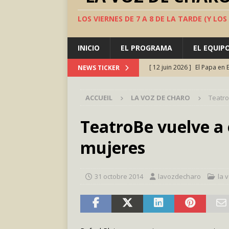
LOS VIERNES DE 7 A 8 DE LA TARDE (Y LO
INICIO
EL PROGRAMA
EL EQUIP
[ 12 juin 2026 ]
El Papa en 
NEWS TICKER
AMOR Y FÉ
ACCUEIL
LA VOZ DE CHARO
Teatro
[ 5 juin 2026 ]
TeatroFest, 
[ 22 mai 2026 ]
Adicto a lo
TeatroBe vuelve a 
[ 24 avril 2026 ]
Marruecos 
mujeres
Occidental: el segundo má
[ 10 juillet 2026 ]
Valle Inc
31 octobre 2014
lavozdecharo
la 
ESPAÑA