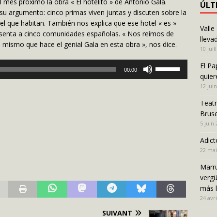
l mes próximo la obra « El hotelito » de Antonio Gala.
ÚLT
 su argumento: cinco primas viven juntas y discuten sobre la
 el que habitan. También nos explica que ese hotel « es »
Valle
esenta a cinco comunidades españolas. « Nos reímos de
lleva
o mismo que hace el genial Gala en esta obra », nos dice.
10 juil
Utilisez
El Pa
00:00
les
quier
flèches
12 jui
haut/bas
Teatr
pour
Bruse
augmenter
5 juin
ou
diminuer
Adict
le
22 mai
volume.
Marru
vergü
más 
24 avri
SUIVANT