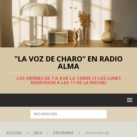
"LA VOZ DE CHARO" EN RADIO
ALMA
LOS VIERNES DE 7 A 8 DE LA TARDE (Y LOS LUNES
REDIFUSIÓN A LAS 11 DE LA NOCHE)
ACCUEIL
2014
DÉCEMBRE
19 (vendredi)