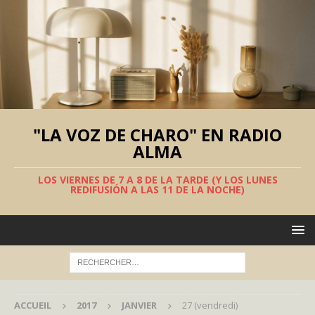
"LA VOZ DE CHARO" EN RADIO
ALMA
LOS VIERNES DE 7 A 8 DE LA TARDE (Y LOS LUNES
REDIFUSIÓN A LAS 11 DE LA NOCHE)
ACCUEIL
2017
JANVIER
27 (vendredi)