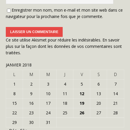
Enregistrer mon nom, mon e-mail et mon site web dans ce
navigateur pour la prochaine fois que je commente.
Ce site utilise Akismet pour réduire les indésirables.
En savoir
plus sur la façon dont les données de vos commentaires sont
traitées
.
JANVIER 2018
L
M
M
J
V
S
D
1
2
3
4
5
6
7
8
9
10
11
12
13
14
15
16
17
18
19
20
21
22
23
24
25
26
27
28
29
30
31