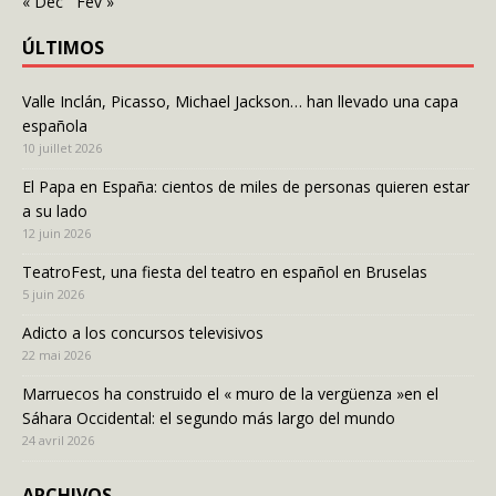
« Déc
Fév »
ÚLTIMOS
Valle Inclán, Picasso, Michael Jackson… han llevado una capa
española
10 juillet 2026
El Papa en España: cientos de miles de personas quieren estar
a su lado
12 juin 2026
TeatroFest, una fiesta del teatro en español en Bruselas
5 juin 2026
Adicto a los concursos televisivos
22 mai 2026
Marruecos ha construido el « muro de la vergüenza »en el
Sáhara Occidental: el segundo más largo del mundo
24 avril 2026
ARCHIVOS