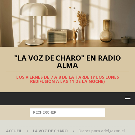
"LA VOZ DE CHARO" EN RADIO
ALMA
LOS VIERNES DE 7 A 8 DE LA TARDE (Y LOS LUNES
REDIFUSIÓN A LAS 11 DE LA NOCHE)
ACCUEIL
LA VOZ DE CHARO
Dietas para adelgazar: el