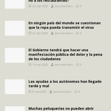
no a los restaurantes?
22 mai 2020
lavozdecharo
0
En ningún país del mundo se cuestionan
que la ropa pueda transmitir el virus
22 mai 2020
lavozdecharo
0
El Gobierno tendrá que hacer una
manifestación pública del dolor y la pena
de los ciudadanos
15 mai 2020
lavozdecharo
0
Las ayudas a los autónomos han llegado
tarde y mal
8 mai 2020
lavozdecharo
0
Muchas peluquerías no pueden abrir