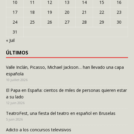
10
11
12
13
14
15
16
17
18
19
20
21
22
23
24
25
26
27
28
29
30
31
« Juil
ÚLTIMOS
Valle Inclán, Picasso, Michael Jackson… han llevado una capa
española
10 juillet 2026
El Papa en España: cientos de miles de personas quieren estar
a su lado
12 juin 2026
TeatroFest, una fiesta del teatro en español en Bruselas
5 juin 2026
Adicto a los concursos televisivos