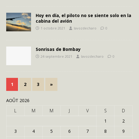
Hoy en día, el piloto no se siente solo en la
cabina del avión
1 octobre 2021
lavozdecharo
0
Sonrisas de Bombay
24 septembre 2021
lavozdecharo
0
1
2
3
»
AOÛT 2026
L
M
M
J
V
S
D
1
2
3
4
5
6
7
8
9