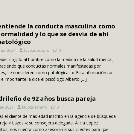
entiende la conducta masculina como
normalidad y lo que se desvía de ahí
patológico
 mai 2021
lavozdecharo
0
haber cogido al hombre como la medida de la salud mental,
haciendo que conductas normales manifestadas por
es, se consideren como patológicas ». Esta afirmación tan
 e importante la dice el psicólogo Alberto
[…]
rileño de 92 años busca pareja
mai 2021
lavozdecharo
0
es el cliente de más edad inscrito en la agencia de búsqueda
reja « Lazos »; su consejera delegada, Alicia López
tos, nos cuenta cómo asesoran a sus clientes para que