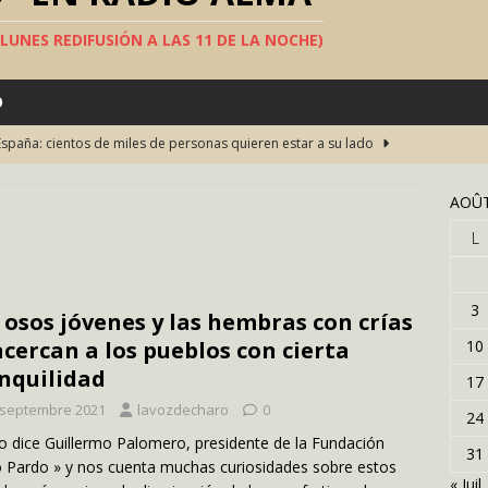
S LUNES REDIFUSIÓN A LAS 11 DE LA NOCHE)
O
España: cientos de miles de personas quieren estar a su lado
AOÛT
una fiesta del teatro en español en Bruselas
TEATRO
L
s concursos televisivos
SOCIEDAD
ha construido el « muro de la vergüenza »en el Sáhara
3
 osos jóvenes y las hembras con crías
s largo del mundo
SOCIEDAD
acercan a los pueblos con cierta
10
lán, Picasso, Michael Jackson… han llevado una capa española
nquilidad
17
 septembre 2021
lavozdecharo
0
24
o dice Guillermo Palomero, presidente de la Fundación
31
 Pardo » y nos cuenta muchas curiosidades sobre estos
« Juil