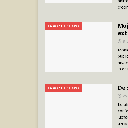
anima
creci
Muj
LA VOZ DE CHARO
ext
9 j
Mónic
publi
histo
la ed
De 
LA VOZ DE CHARO
25 
Lo af
confe
lucha
trans