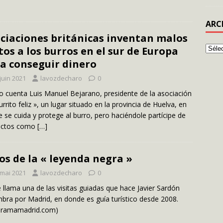
ARC
ciaciones británicas inventan malos
tos a los burros en el sur de Europa
a conseguir dinero
juin 2021
lavozdecharo
0
o cuenta Luis Manuel Bejarano, presidente de la asociación
burrito feliz », un lugar situado en la provincia de Huelva, en
 se cuida y protege al burro, pero haciéndole partícipe de
ectos como
[…]
os de la « leyenda negra »
 mai 2021
lavozdecharo
0
e llama una de las visitas guiadas que hace Javier Sardón
bra por Madrid, en donde es guía turístico desde 2008.
oramamadrid.com)