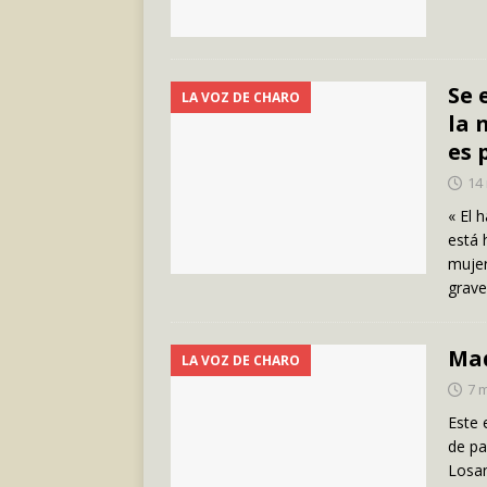
Se 
LA VOZ DE CHARO
la 
es 
14
« El 
está 
mujer
grave
Mad
LA VOZ DE CHARO
7 
Este 
de pa
Losan