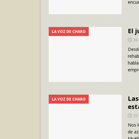
encue
El 
LA VOZ DE CHARO
30 
Desde
rehab
habla
empr
Las
LA VOZ DE CHARO
est
23 
Nos l
de az
Muéll