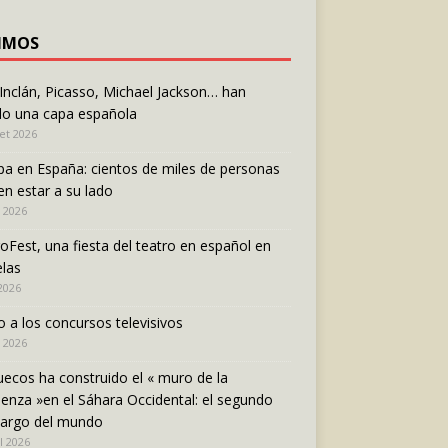
IMOS
 Inclán, Picasso, Michael Jackson… han
do una capa española
let 2026
pa en España: cientos de miles de personas
en estar a su lado
n 2026
oFest, una fiesta del teatro en español en
las
 2026
o a los concursos televisivos
 2026
ecos ha construido el « muro de la
enza »en el Sáhara Occidental: el segundo
largo del mundo
l 2026