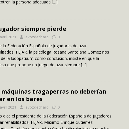
ntren la persona adecuada
[…]
jugador siempre pierde
avril 2021
lavozdecharo
0
 la Federación Española de jugadores de azar
ilitados, FEJAR, la psicóloga Rosana Santolaria Gómez nos
 de la ludopatía. Y, como conclusión, insiste en que la
esa que propone un juego de azar siempre
[…]
 máquinas tragaperras no deberían
ar en los bares
avril 2021
lavozdecharo
0
o dice el presidente de la Federación Española de jugadores
ar rehabilitados, FEJAR, Máximo Enrique Gutiérrez
ades. También nos cuenta cómo ha disminuido en nuestro