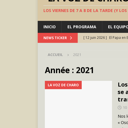
LOS VIERNES DE 7 A 8 DE LA TARDE (Y LO
INICIO
EL PROGRAMA
EL EQUIP
[ 12 juin 2026 ]
El Papa en 
NEWS TICKER
AMOR Y FÉ
ACCUEIL
2021
[ 5 juin 2026 ]
TeatroFest, 
[ 22 mai 2026 ]
Adicto a lo
Année :
2021
[ 24 avril 2026 ]
Marruecos 
Los
LA VOZ DE CHARO
Occidental: el segundo má
se 
[ 10 juillet 2026 ]
Valle Inc
tra
ESPAÑA
10
Nos l
« Oso