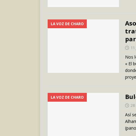
Aso
LA VOZ DE CHARO
tra
par
11 
Nos l
« El 
donde
proy
Bul
LA VOZ DE CHARO
28
Así s
Alham
(pan