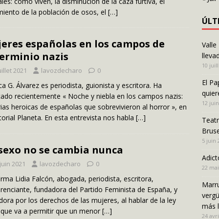
les: cómo viven, la disminución de la caza furtiva, el
miento de la población de osos, el
[…]
ÚLT
eres españolas en los campos de
Valle
erminio nazis
lleva
10 juil
uillet 2021
lavozdecharo
0
El Pa
a G. Álvarez es periodista, guionista y escritora. Ha
quier
cado recientemente « Noche y niebla en los campos nazis:
12 jui
rias heroicas de españolas que sobrevivieron al horror », en
itorial Planeta. En esta entrevista nos habla
[…]
Teatr
Bruse
5 juin
sexo no se cambia nunca
Adict
juin 2021
lavozdecharo
0
22 mai
irma Lidia Falcón, abogada, periodista, escritora,
Marru
renciante, fundadora del Partido Feminista de España, y
vergü
dora por los derechos de las mujeres, al hablar de la ley
más 
 que va a permitir que un menor
[…]
24 avri