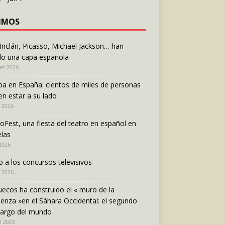
IMOS
 Inclán, Picasso, Michael Jackson… han
do una capa española
let 2026
pa en España: cientos de miles de personas
en estar a su lado
n 2026
oFest, una fiesta del teatro en español en
las
 2026
o a los concursos televisivos
 2026
ecos ha construido el « muro de la
enza »en el Sáhara Occidental: el segundo
largo del mundo
l 2026