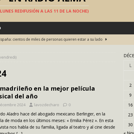
S LUNES REDIFUSIÓN A LAS 11 DE LA NOCHE)
O
España: cientos de miles de personas quieren estar a su lado
DÉCE
(vendredi)
una fiesta del teatro en español en Bruselas
TEATRO
L
s concursos televisivos
SOCIEDAD
24
ha construido el « muro de la vergüenza »en el Sáhara
2
madrileño en la mejor película
s largo del mundo
SOCIEDAD
ical del año
9
lán, Picasso, Michael Jackson… han llevado una capa española
décembre 2024
lavozdecharo
0
16
do Aladro hace del abogado mexicano Berlinger, en la
23
ula de moda en los últimos meses: « Emilia Pérez ». En esta
30
vista nos habla de su familia, ligada al teatro y al cine desde
« No
 muchos
[…]