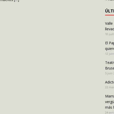
ÚLT
Valle
lleva
10 juil
El Pa
quier
12 jui
Teatr
Bruse
5 juin
Adict
22 mai
Marru
vergü
más 
24 avri