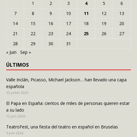
1
2
3
4
5
6
7
8
9
10
11
12
13
14
15
16
17
18
19
20
21
22
23
24
25
26
27
28
29
30
31
« Juin
Sep »
ÚLTIMOS
Valle Inclán, Picasso, Michael Jackson… han llevado una capa
española
10 juillet 2026
El Papa en España: cientos de miles de personas quieren estar
a su lado
12 juin 2026
TeatroFest, una fiesta del teatro en español en Bruselas
5 juin 2026