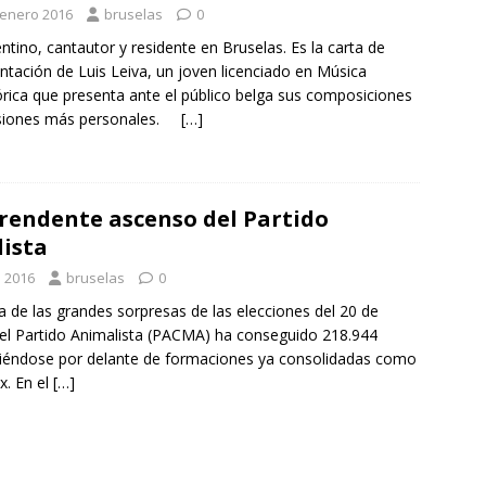
 enero 2016
bruselas
0
tino, cantautor y residente en Bruselas. Es la carta de
ntación de Luis Leiva, un joven licenciado en Música
órica que presenta ante el público belga sus composiciones
rsiones más personales.
[…]
prendente ascenso del Partido
ista
 2016
bruselas
0
a de las grandes sorpresas de las elecciones del 20 de
 el Partido Animalista (PACMA) ha conseguido 218.944
iéndose por delante de formaciones ya consolidadas como
. En el
[…]