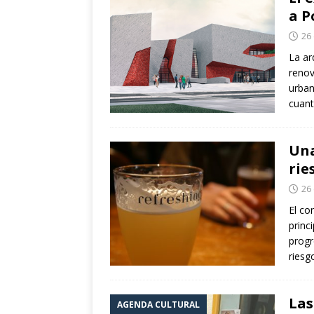
a P
26
La ar
renov
urban
cuant
Una
rie
26
El co
princ
progr
riesg
Las
AGENDA CULTURAL