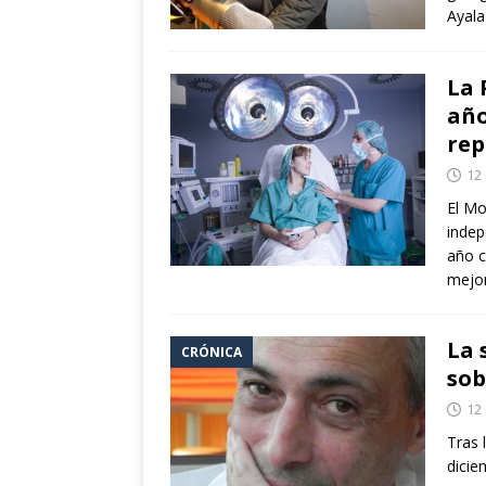
Ayala
La 
año
rep
12
El Mo
indep
año c
mejor
La 
CRÓNICA
sob
12
Tras 
dicie