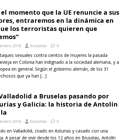
 el momento que la UE renuncie a sus
ores, entraremos en la dinámica en
que los terroristas quieren que
emos”
 enero 2016
bruselas
0
taques sexuales contra cientos de mujeres la pasada
vieja en Colonia han indignado a la sociedad alemana, y a
ropea en general. Según el gobierno alemán, de los 31
echosos que ya han
[…]
Valladolid a Bruselas pasando por
urias y Galicia: la historia de Antolín
la
 enero 2016
bruselas
0
o en Valladolid, criado en Asturias y casado con una
ga. A pesar de vivir desde los 12 años en Bruselas, Antolín