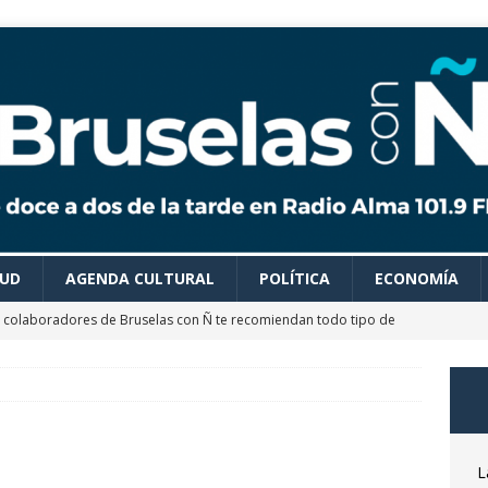
LUD
AGENDA CULTURAL
POLÍTICA
ECONOMÍA
 colaboradores de Bruselas con Ñ te recomiendan todo tipo de
es para disfrutar de un verano ideal
AGENDA CULTURAL
astrónomo Óscar Martín nos desvela las claves del próximo
osto
CIENCIA Y SALUD
ocemos el Museo del Transporte Urbano de Bruselas con Adrián
L