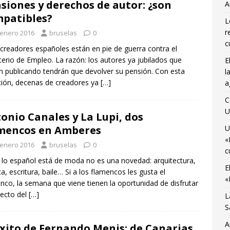
siones y derechos de autor: ¿son
A
A
patibles?
L
último viaje de temporada de «Bruselas con Ñ» para disfrutar de
r
 enero 2016
bruselas
0
no
AGENDA CULTURAL
c
readores españoles están en pie de guerra contra el
terio de Empleo. La razón: los autores ya jubilados que
E
 Monnaie ocupada por 10 jóvenes trabajadores y estudiantes
n publicando tendrán que devolver su pensión. Con esta
l
ción, decenas de creadores ya
[…]
a
cartelera de estrenos de verano con Ana Martínez en «La Sala de
C
U
onio Canales y La Lupi, dos
mencos en Amberes
U
«
 enero 2016
bruselas
0
c
o español está de moda no es una novedad: arquitectura,
E
a, escritura, baile… Si a los flamencos les gusta el
«
nco, la semana que viene tienen la oportunidad de disfrutar
recto del
[…]
L
S
A
éxito de Fernando Menis: de Canarias