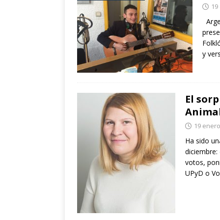
19
Argen
prese
Folkl
y ve
El sor
Animal
19 enero
Ha sido un
diciembre:
votos, pon
UPyD o Vox