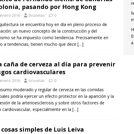
r
olonia, pasando por Hong Kong
M
 enero 2016
bruselas
0
m
quitectura se encuentra hoy en día en pleno proceso de
H
ación: un nuevo concepto de la construcción y del
E
ismo se ha impuesto como tendencia. Precisamente en
a
o a tendencias, tienen mucho que decir
[…]
 caña de cerveza al día para prevenir
sgos cardiovasculares
 enero 2016
bruselas
0
nsumo moderado y regular de cerveza en las comidas
ipales podría ejercer un efecto protector en la aparición y la
esión de la arterioesclerosis y sobre otros factores de
o cardiovascular, especialmente en la
[…]
 cosas simples de Luis Leiva