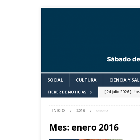
SOCIAL
CULTURA
CIENCIA Y SA
[ 24 julio 2026 ]
Los
TICKER DE NOTICIAS
actividades cultural
INICIO
2016
enero
[ 24 julio 2026 ]
El 
eclipse solar de ag
Mes:
enero 2016
[ 24 julio 2026 ]
Con