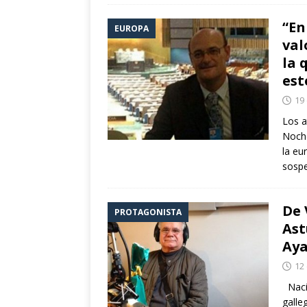
“En
EUROPA
val
la 
est
19
Los a
Noche
la eu
sosp
De 
PROTAGONISTA
Ast
Aya
12
Nacid
galle