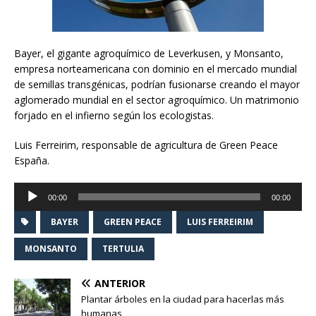
Bayer, el gigante agroquímico de Leverkusen, y Monsanto,
empresa norteamericana con dominio en el mercado mundial
de semillas transgénicas, podrían fusionarse creando el mayor
aglomerado mundial en el sector agroquímico. Un matrimonio
forjado en el infierno según los ecologistas.
Luis Ferreirim, responsable de agricultura de Green Peace
España.
Reproductor
00:00
00:00
de
audio
BAYER
GREEN PEACE
LUIS FERREIRIM
MONSANTO
TERTULIA
ANTERIOR
Plantar árboles en la ciudad para hacerlas más
humanas