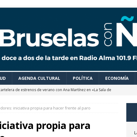
LUD
AGENDA CULTURAL
POLÍTICA
ECONOMÍA
cartelera de estrenos de verano con Ana Martínez en «La Sala de
res: iniciativa propia para hacer frente al paro
 colaboradores de Bruselas con Ñ te recomiendan todo tipo de
es para disfrutar de un verano ideal
AGENDA CULTURAL
ciativa propia para
astrónomo Óscar Martín nos desvela las claves del próximo
L