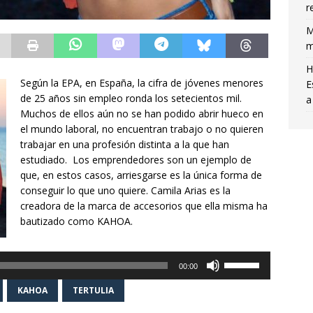
r
M
m
H
Según la EPA, en España, la cifra de jóvenes menores
E
de 25 años sin empleo ronda los setecientos mil.
a
Muchos de ellos aún no se han podido abrir hueco en
el mundo laboral, no encuentran trabajo o no quieren
trabajar en una profesión distinta a la que han
estudiado. Los emprendedores son un ejemplo de
que, en estos casos, arriesgarse es la única forma de
conseguir lo que uno quiere. Camila Arias es la
creadora de la marca de accesorios que ella misma ha
bautizado como KAHOA.
Reproductor
Utiliza
de
00:00
las
audio
teclas
KAHOA
TERTULIA
de