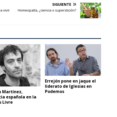
flecha
SIGUIENTE
arriba/abajo
a vivir
Homeopatía, ¿ciencia o superstición?
para
aumentar
o
disminuir
el
volumen.
Errejón pone en jaque el
liderato de Iglesias en
Podemos
n Martínez,
ia española en la
u Livre