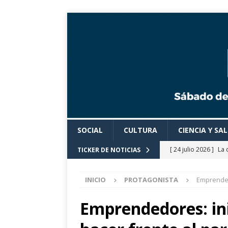
SOCIAL
CULTURA
CIENCIA Y SA
[ 24 julio 2026 ]
La 
TICKER DE NOTICIAS
Cine».
CULTURA
INICIO
PROTAGONISTA
Emprendedo
[ 24 julio 2026 ]
Los
actividades cultural
Emprendedores: ini
[ 24 julio 2026 ]
El 